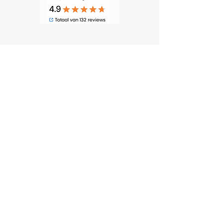
Adresgegevens
Satijn Dakbedekkingen
Touwslagerij 21 C
4762 AT Zevenbergen
06 558 402 87
info@satijndakbedekkingen.nl