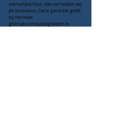
menselijke fout, dan verhelpen wij
dit kosteloos. Deze garantie geldt
bij normale
gebruiksomstandigheden in
combinatie met het jaarlijks
onderhoud. Onze garantie is een
bewijs van ons vertrouwen in de
kwaliteit van ons werk en geeft u
de gemoedsrust dat uw
investering goed beschermd is.
Zoekt u een dakdekker
in Hoeven? | Satijn
Dakbedekkingen
Wilt u uw tuinhuis, schuur of
bijgebouw voorzien van een nieuwe
dakbedekking? Satijn
Dakbedekkingen is uw betrouwbare