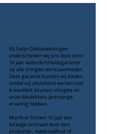
10 JAAR
WATERDICHTHEIDSG
ARANTIE
Bij Satijn Dakbedekkingen
onderscheiden wij ons door onze
10 jaar waterdichtheidsgarantie
op alle shingles werkzaamheden.
Deze garantie kunnen wij bieden
omdat wij uitsluitend werken met
A-kwaliteit bitumen shingles en
onze dakdekkers jarenlange
ervaring hebben.
Mocht er binnen 10 jaar een
lekkage ontstaan door een
productie-, materiaalfout of