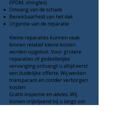
EPDM, shingles)
Omvang van de schade
Bereikbaarheid van het dak
Urgentie van de reparatie
Kleine reparaties kunnen vaak
binnen relatief kleine kosten
worden opgelost. Voor grotere
reparaties of gedeeltelijke
vervanging ontvangt u altijd eerst
een duidelijke offerte. Wij werken
transparant en zonder verborgen
kosten.
Gratis inspectie en advies: Wij
komen vrijblijvend bij u langs om
de schade te beoordelen en
adviseren u over de beste
oplossing. U ontvangt direct een
duidelijke prijsindicatie.