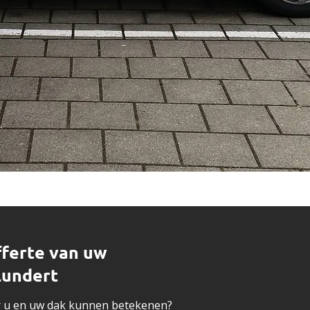
fferte van uw
lundert
or u en uw dak kunnen betekenen?