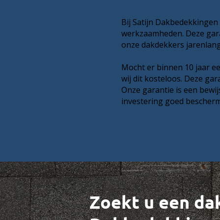
Bij Satijn Dakbedekkingen 
werkzaamheden. Deze garan
onze dakdekkers jarenlan
Mocht er binnen 10 jaar ee
wij dit kosteloos. Deze ga
Onze garantie is een bewij
investering goed bescherm
Zoekt u een dak