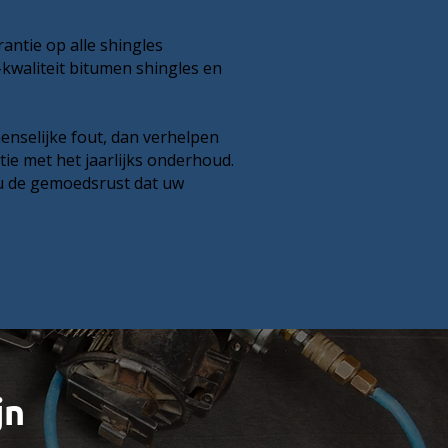
antie op alle shingles
kwaliteit bitumen shingles en
enselijke fout, dan verhelpen
ie met het jaarlijks onderhoud.
 u de gemoedsrust dat uw
jn