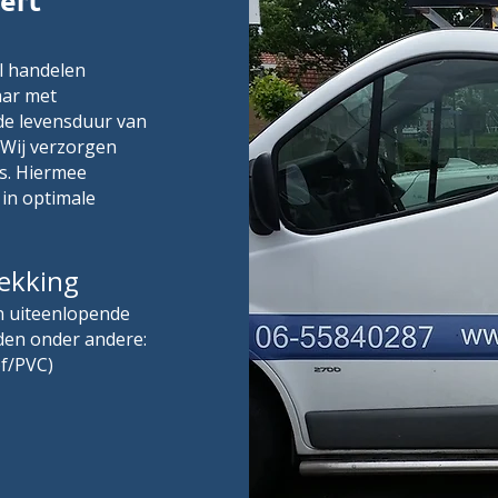
ert
el handelen
aar met
 de levensduur van
Wij verzorgen
s. Hiermee
 in optimale
dekking
in uiteenlopende
den onder andere:
f/PVC)