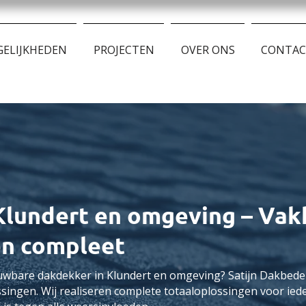
ELIJKHEDEN
PROJECTEN
OVER ONS
CONTA
Klundert en omgeving – Vak
en compleet
uwbare dakdekker in Klundert en omgeving? Satijn Dakbede
singen. Wij realiseren complete totaaloplossingen voor ied