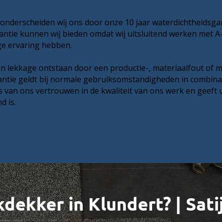
onderscheiden wij ons door onze 10 jaar waterdichtheidsgar
tie kunnen wij bieden omdat wij uitsluitend werken met A-
ge ervaring hebben.
n lekkage ontstaan door een productie-, materiaalfout of m
rantie geldt bij normale gebruiksomstandigheden in combinat
s van ons vertrouwen in de kwaliteit van ons werk en geeft
d is.
dekker in Klundert? | Sati