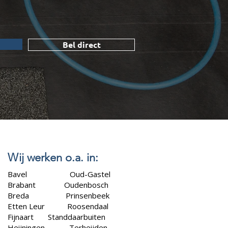
Bel direct
Wij werken o.a. in:
Bavel
Oud-Gastel
Brabant Oudenbosch
Breda
Prinsenbeek
Etten Leur
Roosendaal
Fijnaart
Standdaarbuiten
Heijningen
Terheijden