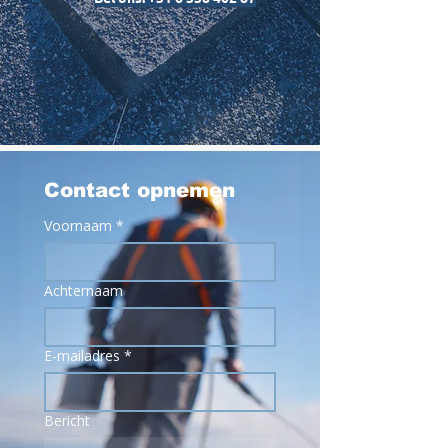
Contact opnemen
Voornaam
*
Achternaam
E-mailadres
*
Bericht