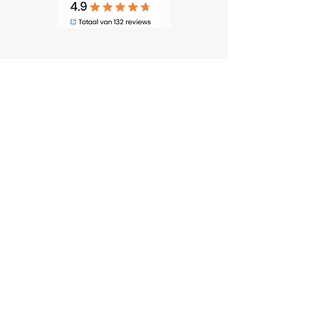
Adresgegevens
Satijn Dakbedekkingen
Touwslagerij 21 C
4762 AT Zevenbergen
06 558 402 87
info@satijndakbedekkingen.nl